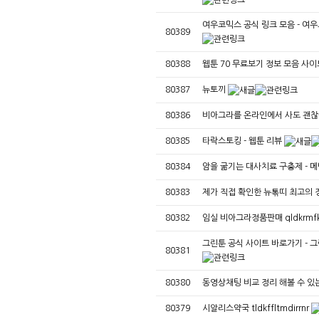
여우코믹스 공식 링크 모음 - 여우코
80389
80388
웹툰 70 무료보기 정보 모음 사
80387
뉴토끼
80386
비아그라를 온라인에서 사도 괜찮
80385
타락스토킹 - 웹툰 리뷰
80384
암을 굶기는 대사치료 구충제 - 메벤
80383
제가 직접 확인한 뉴톢띠 최고의 
80382
임실 비아그라정품판매 qldkrmfkw
그린툰 공식 사이트 바로가기 - 그린
80381
80380
동영상채팅 비교 정리 해볼 수 있
80379
시알리스약국 tldkffltmdirrnr