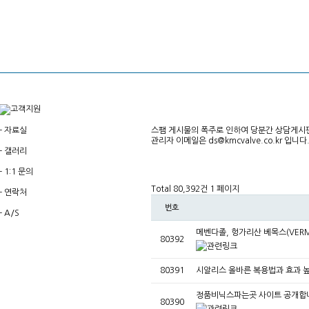
-
자료실
스팸 게시물의 폭주로 인하여 당분간 상담게시
관리자 이메일은
ds@kmcvalve.co.kr
입니다
-
갤러리
-
1:1 문의
Total 80,392건
1 페이지
-
연락처
번호
-
A/S
메벤다졸, 헝가리산 베목스(VERMO
80392
80391
시알리스 올바른 복용법과 효과 높
정품비닉스파는곳 사이트 공개합니
80390