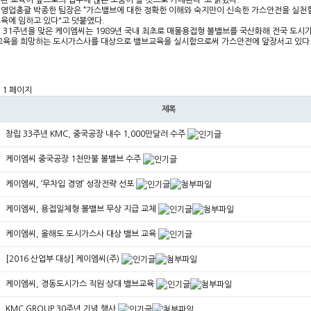
된 교육이 앞으로의 업무에 많은 도움이 될 것으로 기대된다”고 밝혔다.
영업총괄 박종한 팀장은 “가스밸브에 대한 정확한 이해와 숙지만이 신속한 가스안전을 실천할
육에 임하고 있다"고 덧붙였다.
 31주년을 맞은 케이엠씨는 1989년 국내 최초로 매몰용접형 볼밸브를 국산화해 전국 도
교육을 희망하는 도시가스사를 대상으로 밸브교육을 실시함으로써 가스안전에 앞장서고 있다
1 페이지
제목
창립 33주년 KMC, 중국공장 내수 1,000만달러 수주
케이엠씨 중국공장 1천만불 볼밸브 수주
케이엠씨, ‘무차입 경영’ 성장전략 선포
케이엠씨, 용접일체형 볼밸브 무상 지급 교체
케이엠씨, 올해도 도시가스사 대상 밸브 교육
[2016 산업부 대상] 케이엠씨(주)
케이엠씨, 경동도시가스 직원 상대 밸브교육
KMC GROUP 30주년 기념 행사