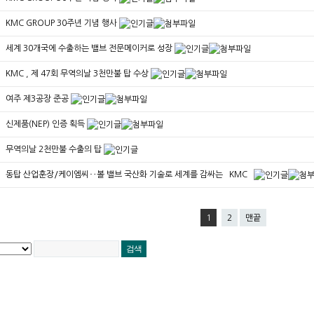
KMC GROUP 30주년 기념 행사
세계 30개국에 수출하는 밸브 전문메이커로 성장
KMC , 제 47회 무역의날 3천만불 탑 수상
여주 제3공장 준공
신제품(NEP) 인증 획득
무역의날 2천만불 수출의 탑
동탑 산업훈장/케이엠씨‥볼 밸브 국산화 기술로 세계를 감싸는 `KMC`
1
2
맨끝