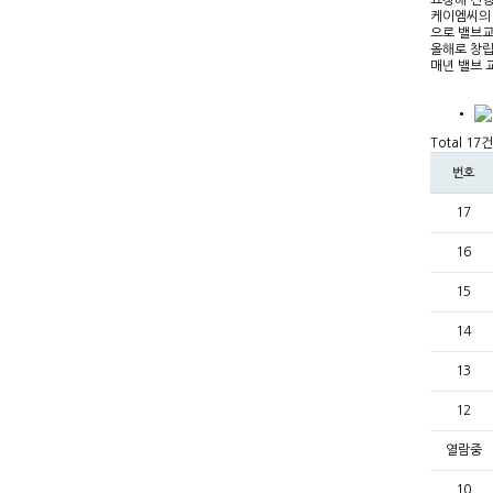
요청해 진행
케이엠씨의 
으로 밸브교
올해로 창립
매년 밸브 
Total 17건
번호
17
16
15
14
13
12
열람중
10