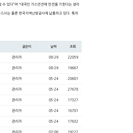
 수 있다”며 "대국민 가스안전에 만전을 기한다는 생각
시가스사는 물론 한국지역난방공사에 납품하고 있다. 특히
.
글쓴이
날짜
조회
관리자
08-29
22059
관리자
08-29
19667
관리자
05-24
20681
관리자
05-24
27678
관리자
05-24
17327
관리자
05-24
16781
관리자
05-24
17632
관리자
07-08
19222