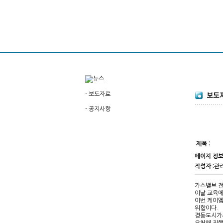
-
보도자료
-
공지사항
제목 :
페이지 정
작성자 :
관
가스밸브 전
이날 교육에
이번 케이엠
위함이다.
경동도시가스