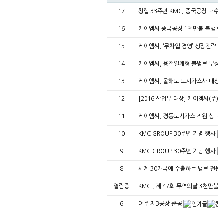
17
창립 33주년 KMC, 중국공장 내수
16
케이엠씨 중국공장 1천만불 볼밸
15
케이엠씨, ‘무차입 경영’ 성장전략
14
케이엠씨, 용접일체형 볼밸브 무
13
케이엠씨, 올해도 도시가스사 대
12
[2016 산업부 대상] 케이엠씨(주
11
케이엠씨, 경동도시가스 직원 상
10
KMC GROUP 30주년 기념 행사
9
KMC GROUP 30주년 기념 행사
8
세계 30개국에 수출하는 밸브 
열람중
KMC , 제 47회 무역의날 3천만
6
여주 제3공장 준공