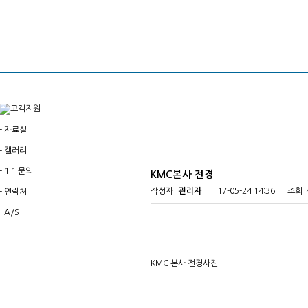
-
자료실
-
갤러리
-
1:1 문의
KMC본사 전경
작성자
관리자
17-05-24 14:36
조회
-
연락처
-
A/S
KMC 본사 전경사진